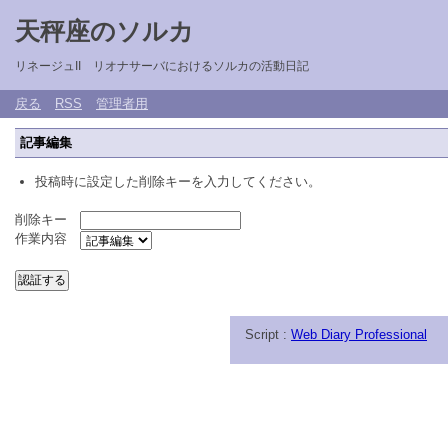
天秤座のソルカ
リネージュII リオナサーバにおけるソルカの活動日記
戻る
RSS
管理者用
記事編集
投稿時に設定した削除キーを入力してください。
削除キー
作業内容
Script :
Web Diary Professional