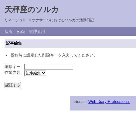
天秤座のソルカ
リネージュII リオナサーバにおけるソルカの活動日記
戻る
RSS
管理者用
記事編集
投稿時に設定した削除キーを入力してください。
削除キー
作業内容
Script :
Web Diary Professional