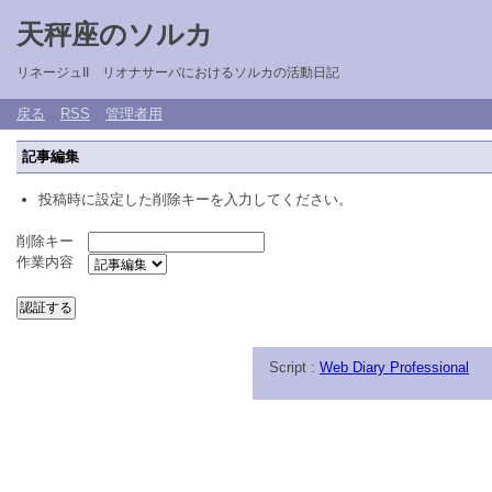
天秤座のソルカ
リネージュII リオナサーバにおけるソルカの活動日記
戻る
RSS
管理者用
記事編集
投稿時に設定した削除キーを入力してください。
削除キー
作業内容
Script :
Web Diary Professional