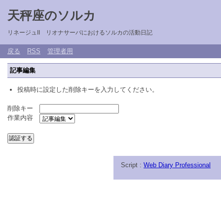
天秤座のソルカ
リネージュII リオナサーバにおけるソルカの活動日記
戻る
RSS
管理者用
記事編集
投稿時に設定した削除キーを入力してください。
削除キー
作業内容
Script :
Web Diary Professional