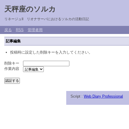
天秤座のソルカ
リネージュII リオナサーバにおけるソルカの活動日記
戻る
RSS
管理者用
記事編集
投稿時に設定した削除キーを入力してください。
削除キー
作業内容
Script :
Web Diary Professional