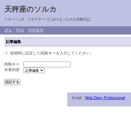
天秤座のソルカ
リネージュII リオナサーバにおけるソルカの活動日記
戻る
RSS
管理者用
記事編集
投稿時に設定した削除キーを入力してください。
削除キー
作業内容
Script :
Web Diary Professional