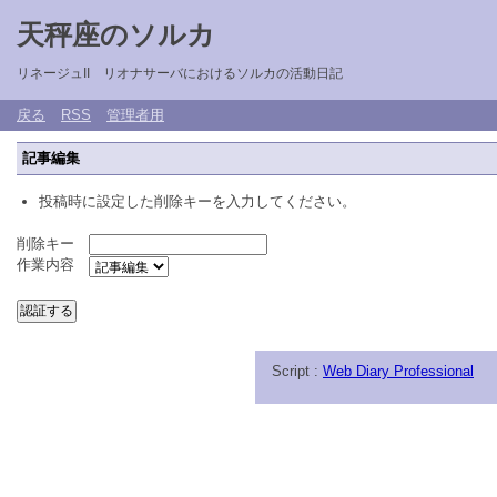
天秤座のソルカ
リネージュII リオナサーバにおけるソルカの活動日記
戻る
RSS
管理者用
記事編集
投稿時に設定した削除キーを入力してください。
削除キー
作業内容
Script :
Web Diary Professional