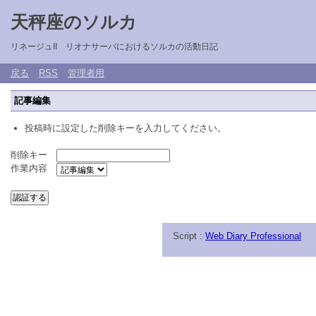
天秤座のソルカ
リネージュII リオナサーバにおけるソルカの活動日記
戻る
RSS
管理者用
記事編集
投稿時に設定した削除キーを入力してください。
削除キー
作業内容
Script :
Web Diary Professional