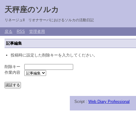
天秤座のソルカ
リネージュII リオナサーバにおけるソルカの活動日記
戻る
RSS
管理者用
記事編集
投稿時に設定した削除キーを入力してください。
削除キー
作業内容
Script :
Web Diary Professional