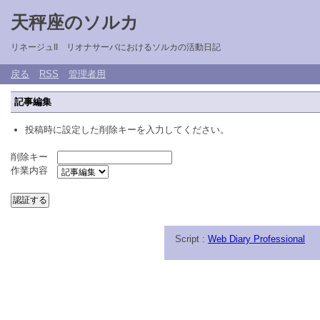
天秤座のソルカ
リネージュII リオナサーバにおけるソルカの活動日記
戻る
RSS
管理者用
記事編集
投稿時に設定した削除キーを入力してください。
削除キー
作業内容
Script :
Web Diary Professional