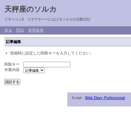
天秤座のソルカ
リネージュII リオナサーバにおけるソルカの活動日記
戻る
RSS
管理者用
記事編集
投稿時に設定した削除キーを入力してください。
削除キー
作業内容
Script :
Web Diary Professional