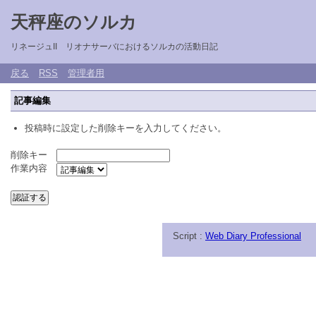
天秤座のソルカ
リネージュII リオナサーバにおけるソルカの活動日記
戻る
RSS
管理者用
記事編集
投稿時に設定した削除キーを入力してください。
削除キー
作業内容
Script :
Web Diary Professional