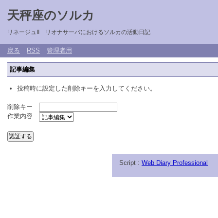
天秤座のソルカ
リネージュII リオナサーバにおけるソルカの活動日記
戻る
RSS
管理者用
記事編集
投稿時に設定した削除キーを入力してください。
削除キー
作業内容
Script :
Web Diary Professional