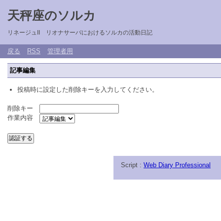
天秤座のソルカ
リネージュII リオナサーバにおけるソルカの活動日記
戻る
RSS
管理者用
記事編集
投稿時に設定した削除キーを入力してください。
削除キー
作業内容
Script :
Web Diary Professional