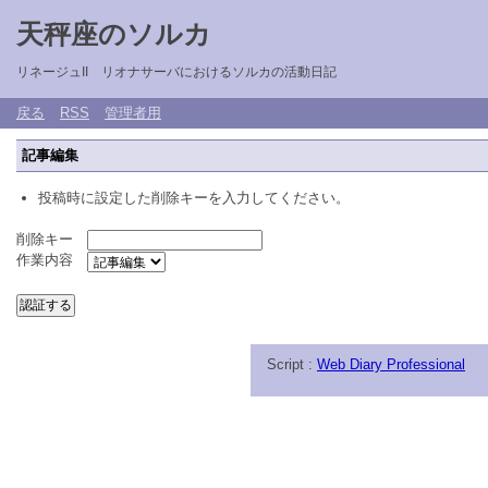
天秤座のソルカ
リネージュII リオナサーバにおけるソルカの活動日記
戻る
RSS
管理者用
記事編集
投稿時に設定した削除キーを入力してください。
削除キー
作業内容
Script :
Web Diary Professional