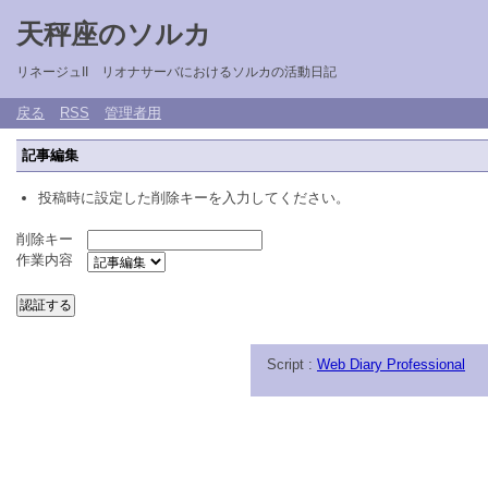
天秤座のソルカ
リネージュII リオナサーバにおけるソルカの活動日記
戻る
RSS
管理者用
記事編集
投稿時に設定した削除キーを入力してください。
削除キー
作業内容
Script :
Web Diary Professional