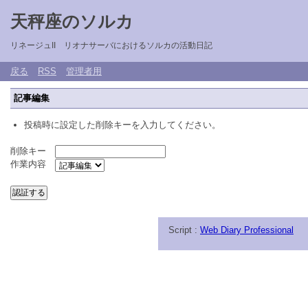
天秤座のソルカ
リネージュII リオナサーバにおけるソルカの活動日記
戻る
RSS
管理者用
記事編集
投稿時に設定した削除キーを入力してください。
削除キー
作業内容
Script :
Web Diary Professional