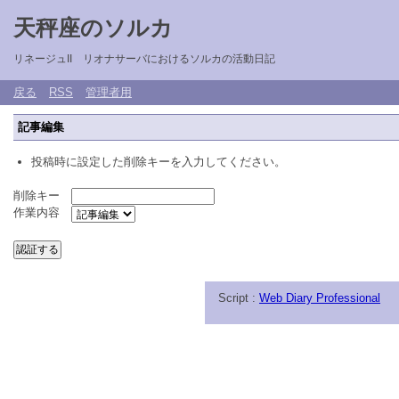
天秤座のソルカ
リネージュII リオナサーバにおけるソルカの活動日記
戻る
RSS
管理者用
記事編集
投稿時に設定した削除キーを入力してください。
削除キー
作業内容
Script :
Web Diary Professional