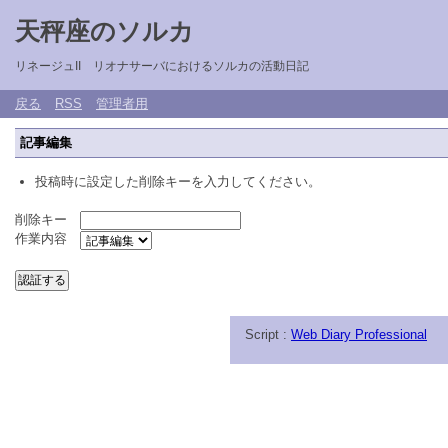
天秤座のソルカ
リネージュII リオナサーバにおけるソルカの活動日記
戻る
RSS
管理者用
記事編集
投稿時に設定した削除キーを入力してください。
削除キー
作業内容
Script :
Web Diary Professional