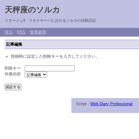
天秤座のソルカ
リネージュII リオナサーバにおけるソルカの活動日記
戻る
RSS
管理者用
記事編集
投稿時に設定した削除キーを入力してください。
削除キー
作業内容
Script :
Web Diary Professional