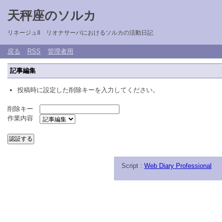
天秤座のソルカ
リネージュII リオナサーバにおけるソルカの活動日記
戻る
RSS
管理者用
記事編集
投稿時に設定した削除キーを入力してください。
削除キー
作業内容
Script :
Web Diary Professional