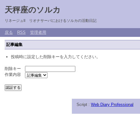
天秤座のソルカ
リネージュII リオナサーバにおけるソルカの活動日記
戻る
RSS
管理者用
記事編集
投稿時に設定した削除キーを入力してください。
削除キー
作業内容
Script :
Web Diary Professional