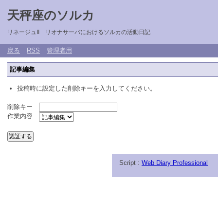
天秤座のソルカ
リネージュII リオナサーバにおけるソルカの活動日記
戻る
RSS
管理者用
記事編集
投稿時に設定した削除キーを入力してください。
削除キー
作業内容
Script :
Web Diary Professional