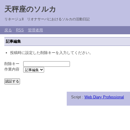
天秤座のソルカ
リネージュII リオナサーバにおけるソルカの活動日記
戻る
RSS
管理者用
記事編集
投稿時に設定した削除キーを入力してください。
削除キー
作業内容
Script :
Web Diary Professional