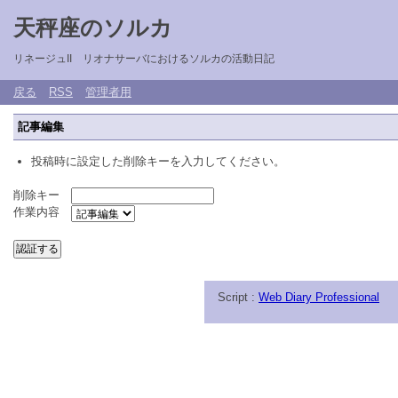
天秤座のソルカ
リネージュII リオナサーバにおけるソルカの活動日記
戻る
RSS
管理者用
記事編集
投稿時に設定した削除キーを入力してください。
削除キー
作業内容
Script :
Web Diary Professional