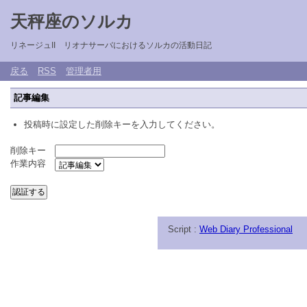
天秤座のソルカ
リネージュII リオナサーバにおけるソルカの活動日記
戻る
RSS
管理者用
記事編集
投稿時に設定した削除キーを入力してください。
削除キー
作業内容
Script :
Web Diary Professional