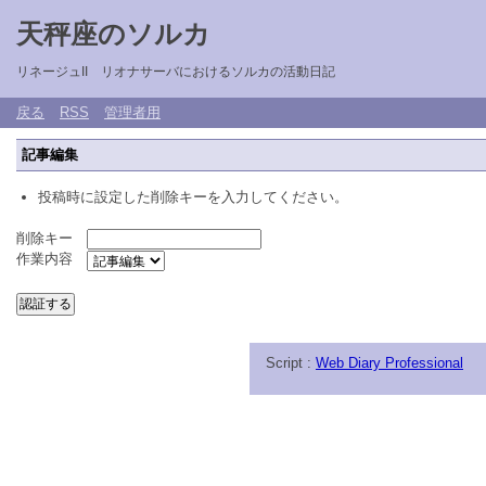
天秤座のソルカ
リネージュII リオナサーバにおけるソルカの活動日記
戻る
RSS
管理者用
記事編集
投稿時に設定した削除キーを入力してください。
削除キー
作業内容
Script :
Web Diary Professional