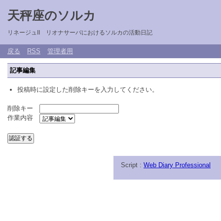
天秤座のソルカ
リネージュII リオナサーバにおけるソルカの活動日記
戻る
RSS
管理者用
記事編集
投稿時に設定した削除キーを入力してください。
削除キー
作業内容
Script :
Web Diary Professional