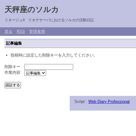
天秤座のソルカ
リネージュII リオナサーバにおけるソルカの活動日記
戻る
RSS
管理者用
記事編集
投稿時に設定した削除キーを入力してください。
削除キー
作業内容
Script :
Web Diary Professional