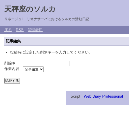
天秤座のソルカ
リネージュII リオナサーバにおけるソルカの活動日記
戻る
RSS
管理者用
記事編集
投稿時に設定した削除キーを入力してください。
削除キー
作業内容
Script :
Web Diary Professional