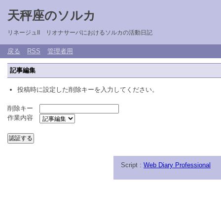
天秤座のソルカ
リネージュII リオナサーバにおけるソルカの活動日記
戻る
RSS
管理者用
記事編集
投稿時に設定した削除キーを入力してください。
削除キー
作業内容
Script :
Web Diary Professional