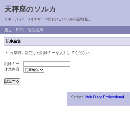
天秤座のソルカ
リネージュII リオナサーバにおけるソルカの活動日記
戻る
RSS
管理者用
記事編集
投稿時に設定した削除キーを入力してください。
削除キー
作業内容
Script :
Web Diary Professional