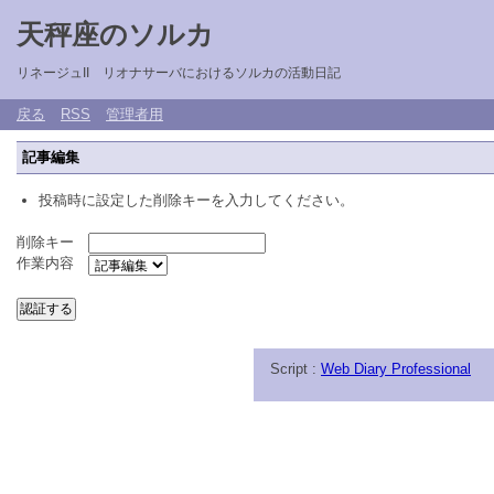
天秤座のソルカ
リネージュII リオナサーバにおけるソルカの活動日記
戻る
RSS
管理者用
記事編集
投稿時に設定した削除キーを入力してください。
削除キー
作業内容
Script :
Web Diary Professional