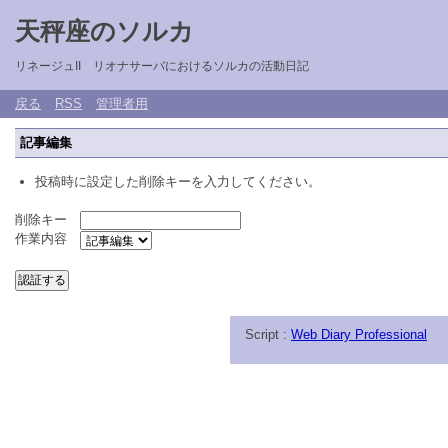
天秤座のソルカ
リネージュII リオナサーバにおけるソルカの活動日記
戻る
RSS
管理者用
記事編集
投稿時に設定した削除キーを入力してください。
削除キー
作業内容
Script :
Web Diary Professional