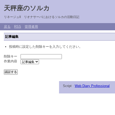
天秤座のソルカ
リネージュII リオナサーバにおけるソルカの活動日記
戻る
RSS
管理者用
記事編集
投稿時に設定した削除キーを入力してください。
削除キー
作業内容
Script :
Web Diary Professional