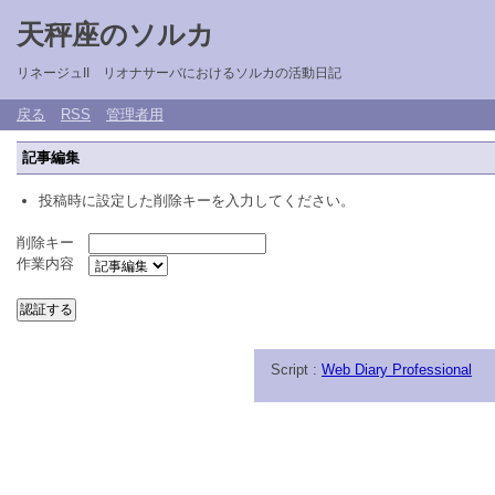
天秤座のソルカ
リネージュII リオナサーバにおけるソルカの活動日記
戻る
RSS
管理者用
記事編集
投稿時に設定した削除キーを入力してください。
削除キー
作業内容
Script :
Web Diary Professional