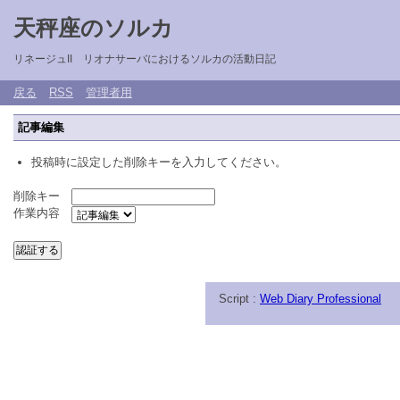
天秤座のソルカ
リネージュII リオナサーバにおけるソルカの活動日記
戻る
RSS
管理者用
記事編集
投稿時に設定した削除キーを入力してください。
削除キー
作業内容
Script :
Web Diary Professional