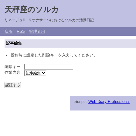
天秤座のソルカ
リネージュII リオナサーバにおけるソルカの活動日記
戻る
RSS
管理者用
記事編集
投稿時に設定した削除キーを入力してください。
削除キー
作業内容
Script :
Web Diary Professional