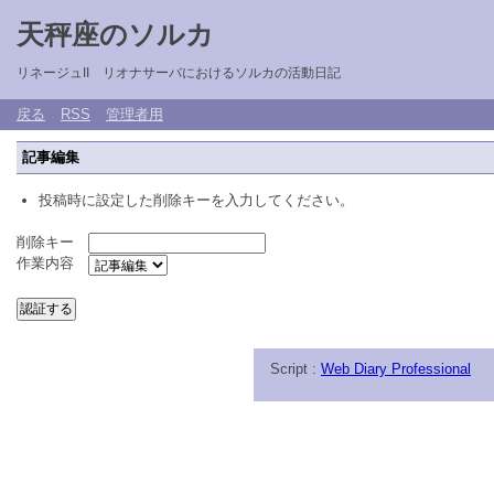
天秤座のソルカ
リネージュII リオナサーバにおけるソルカの活動日記
戻る
RSS
管理者用
記事編集
投稿時に設定した削除キーを入力してください。
削除キー
作業内容
Script :
Web Diary Professional