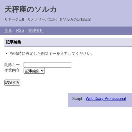
天秤座のソルカ
リネージュII リオナサーバにおけるソルカの活動日記
戻る
RSS
管理者用
記事編集
投稿時に設定した削除キーを入力してください。
削除キー
作業内容
Script :
Web Diary Professional