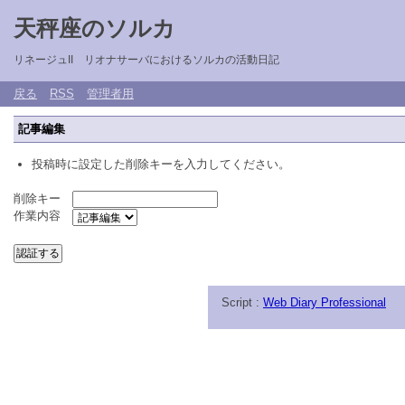
天秤座のソルカ
リネージュII リオナサーバにおけるソルカの活動日記
戻る
RSS
管理者用
記事編集
投稿時に設定した削除キーを入力してください。
削除キー
作業内容
Script :
Web Diary Professional