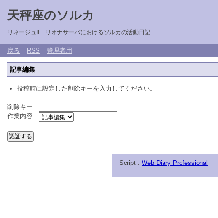
天秤座のソルカ
リネージュII リオナサーバにおけるソルカの活動日記
戻る
RSS
管理者用
記事編集
投稿時に設定した削除キーを入力してください。
削除キー
作業内容
Script :
Web Diary Professional