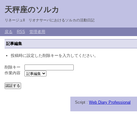
天秤座のソルカ
リネージュII リオナサーバにおけるソルカの活動日記
戻る
RSS
管理者用
記事編集
投稿時に設定した削除キーを入力してください。
削除キー
作業内容
Script :
Web Diary Professional