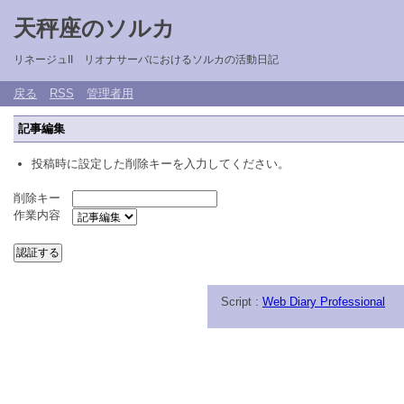
天秤座のソルカ
リネージュII リオナサーバにおけるソルカの活動日記
戻る
RSS
管理者用
記事編集
投稿時に設定した削除キーを入力してください。
削除キー
作業内容
Script :
Web Diary Professional