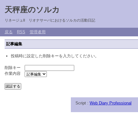
天秤座のソルカ
リネージュII リオナサーバにおけるソルカの活動日記
戻る
RSS
管理者用
記事編集
投稿時に設定した削除キーを入力してください。
削除キー
作業内容
Script :
Web Diary Professional