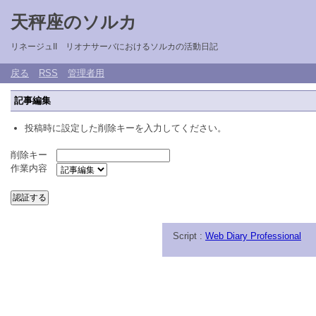
天秤座のソルカ
リネージュII リオナサーバにおけるソルカの活動日記
戻る
RSS
管理者用
記事編集
投稿時に設定した削除キーを入力してください。
削除キー
作業内容
Script :
Web Diary Professional