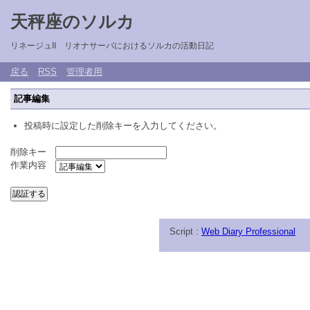
天秤座のソルカ
リネージュII リオナサーバにおけるソルカの活動日記
戻る
RSS
管理者用
記事編集
投稿時に設定した削除キーを入力してください。
削除キー
作業内容
Script :
Web Diary Professional