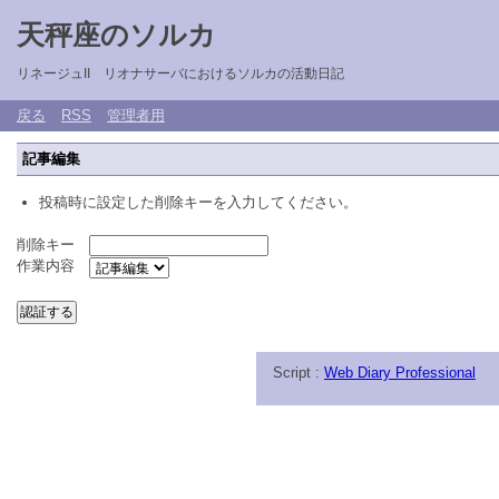
天秤座のソルカ
リネージュII リオナサーバにおけるソルカの活動日記
戻る
RSS
管理者用
記事編集
投稿時に設定した削除キーを入力してください。
削除キー
作業内容
Script :
Web Diary Professional