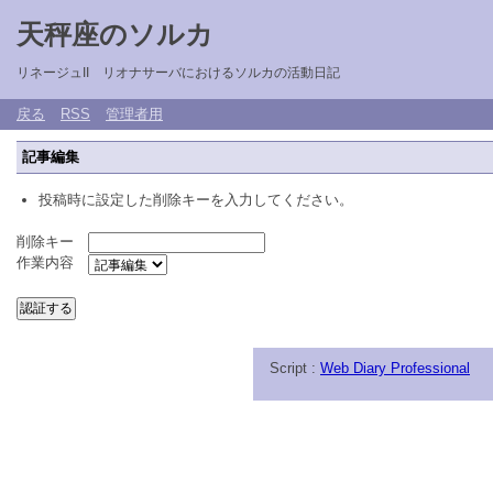
天秤座のソルカ
リネージュII リオナサーバにおけるソルカの活動日記
戻る
RSS
管理者用
記事編集
投稿時に設定した削除キーを入力してください。
削除キー
作業内容
Script :
Web Diary Professional