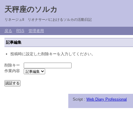
天秤座のソルカ
リネージュII リオナサーバにおけるソルカの活動日記
戻る
RSS
管理者用
記事編集
投稿時に設定した削除キーを入力してください。
削除キー
作業内容
Script :
Web Diary Professional